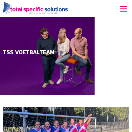
Ga
naar
de
inhoud
TSS VOETBALTEAM